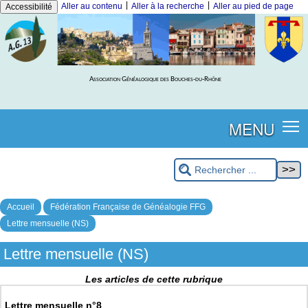
|
|
Aller au contenu
Aller à la recherche
Aller au pied de page
Accessibilité
Association Généalogique des Bouches-du-Rhône
MENU
Accueil
Fédération Française de Généalogie FFG
Lettre mensuelle (NS)
Lettre mensuelle (NS)
Les articles de cette rubrique
Lettre mensuelle n°8