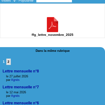
Visites :
0
-
Popularité :
0%
ffg_lettre_novembre_2025
Dans la même rubrique
1
2
Lettre mensuelle n°8
le 27 juillet 2026
par
Agnès
Lettre mensuelle n°7
le 12 mai 2026
par
Agnès
Lettre mensuelle n°6