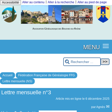
|
|
Aller au contenu
Aller à la recherche
Aller au pied de page
Accessibilité
Association Généalogique des Bouches-du-Rhône
MENU
Accueil
Fédération Française de Généalogie FFG
Lettre mensuelle (NS)
Lettre mensuelle n°3
Article mis en ligne le
6 décembre 2025
par
Agnès