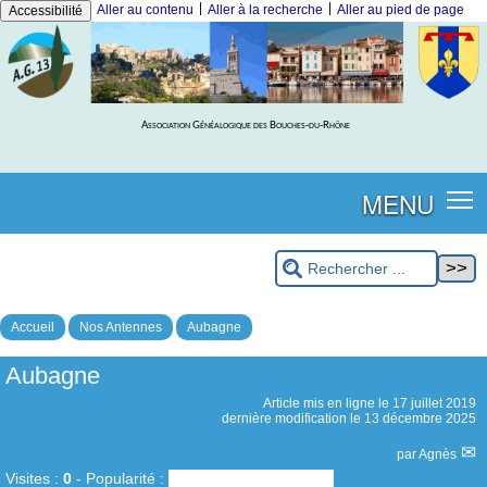
|
|
Aller au contenu
Aller à la recherche
Aller au pied de page
Accessibilité
Association Généalogique des Bouches-du-Rhône
MENU
Accueil
Nos Antennes
Aubagne
Aubagne
Article mis en ligne le
17 juillet 2019
dernière modification le 13 décembre 2025
par
Agnès
Visites :
0
-
Popularité :
0%