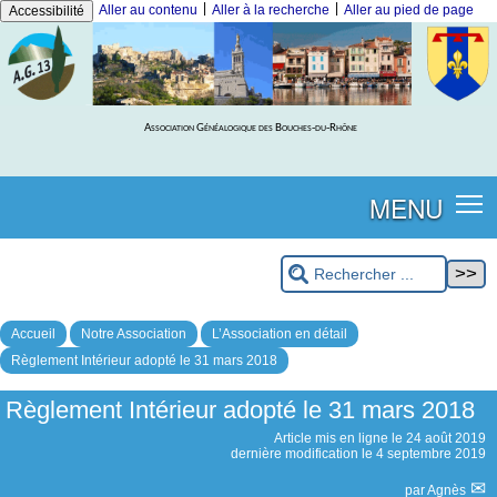
|
|
Aller au contenu
Aller à la recherche
Aller au pied de page
Accessibilité
Association Généalogique des Bouches-du-Rhône
MENU
Accueil
Notre Association
L’Association en détail
Règlement Intérieur adopté le 31 mars 2018
Règlement Intérieur adopté le 31 mars 2018
Article mis en ligne le
24 août 2019
dernière modification le 4 septembre 2019
par
Agnès