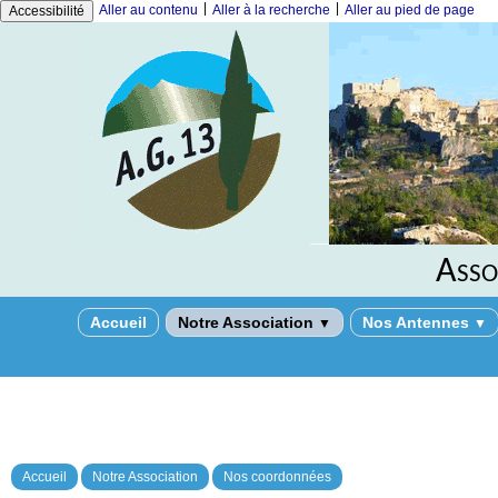
|
|
Aller au contenu
Aller à la recherche
Aller au pied de page
Accessibilité
Asso
Accueil
Notre Association
Nos Antennes
▼
▼
Accueil
Notre Association
Nos coordonnées