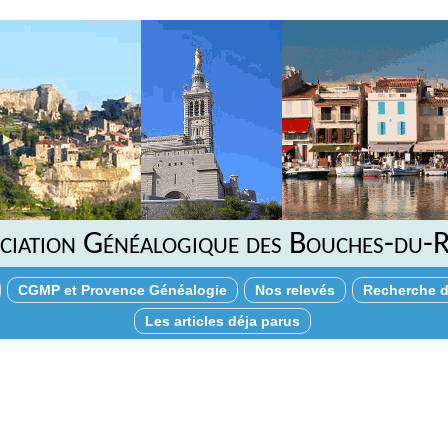
ciation Généalogique des Bouches-du-
CGMP et Provence Généalogie
Nos relevés
Recherche d
Les articles déja parus