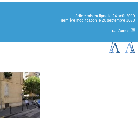
Article mis en ligne le
24 août 2019
dernière modification le 20 septembre 2023
par
Agnès