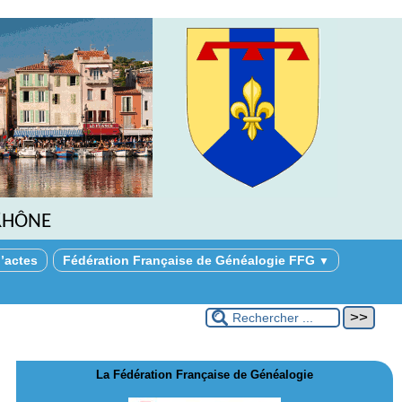
Rhône
’actes
Fédération Française de Généalogie FFG
▼
La Fédération Française de Généalogie