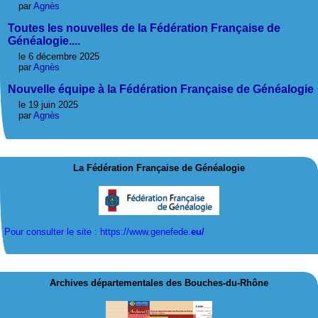
par
Agnès
Toutes les nouvelles de la Fédération Française de
Généalogie....
le 6 décembre 2025
par
Agnès
Nouvelle équipe à la Fédération Française de Généalogie
le 19 juin 2025
par
Agnès
La Fédération Française de Généalogie
Pour consulter le site : https://www.genefede.
eu/
Archives départementales des Bouches-du-Rhône