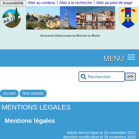
|
|
Aller au contenu
Aller à la recherche
Aller au pied de page
Accessibilité
Association Généalogique des Bouches-du-Rhône
MENU
Accueil
Non classés
MENTIONS LEGALES
Mentions légales
Article mis en ligne le
25 novembre 2022
dernière modification le 29 novembre 2022