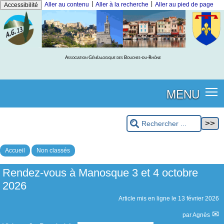
|
|
Aller au contenu
Aller à la recherche
Aller au pied de page
Accessibilité
Association Généalogique des Bouches-du-Rhône
MENU
Accueil
Non classés
Rendez-vous à Manosque 3 et 4 octobre
2026
Article mis en ligne le
13 février 2026
par
Agnès