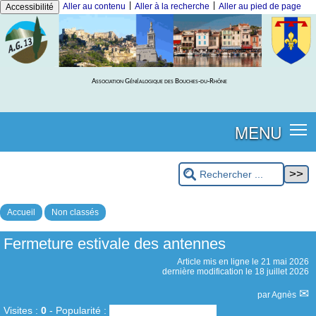
|
|
Aller au contenu
Aller à la recherche
Aller au pied de page
Accessibilité
Association Généalogique des Bouches-du-Rhône
MENU
Accueil
Non classés
Fermeture estivale des antennes
Article mis en ligne le
21 mai 2026
dernière modification le 18 juillet 2026
par
Agnès
Visites :
0
-
Popularité :
0%