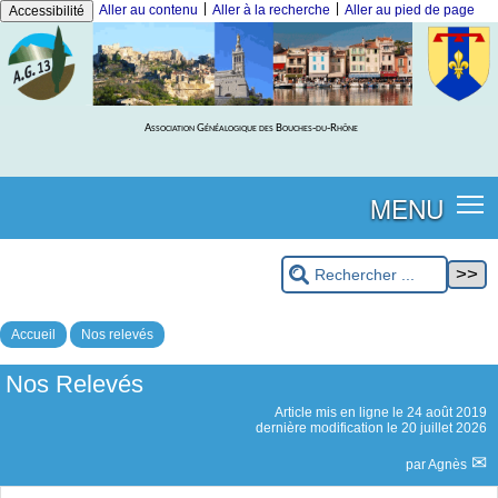
|
|
Aller au contenu
Aller à la recherche
Aller au pied de page
Accessibilité
Association Généalogique des Bouches-du-Rhône
MENU
Accueil
Nos relevés
Nos Relevés
Article mis en ligne le
24 août 2019
dernière modification le 20 juillet 2026
par
Agnès