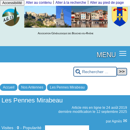
|
|
Aller au contenu
Aller à la recherche
Aller au pied de page
Accessibilité
Association Généalogique des Bouches-du-Rhône
MENU
Accueil
Nos Antennes
Les Pennes Mirabeau
Les Pennes Mirabeau
Article mis en ligne le
24 août 2019
dernière modification le 12 septembre 2025
par
Agnès
Visites :
0
-
Popularité :
0%