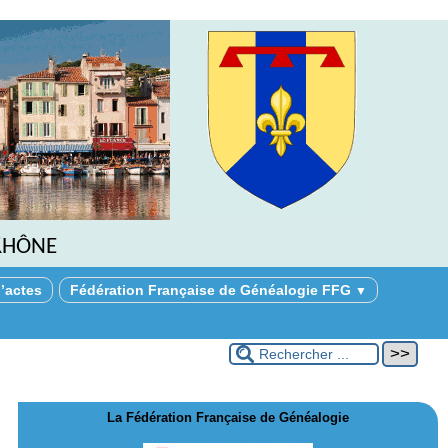
Rhône
’actes
Fédération Française de Généalogie FFG
▼
La Fédération Française de Généalogie