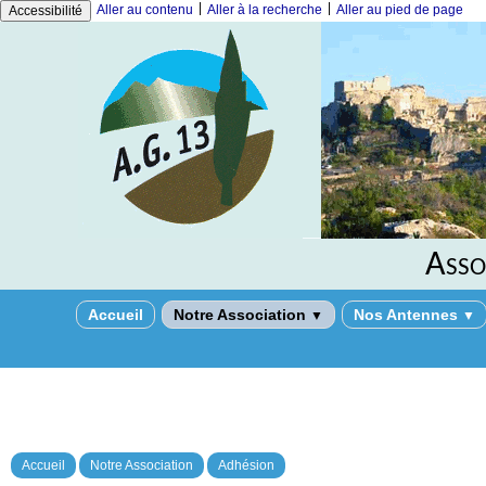
|
|
Aller au contenu
Aller à la recherche
Aller au pied de page
Accessibilité
Asso
Accueil
Notre Association
Nos Antennes
▼
▼
Accueil
Notre Association
Adhésion