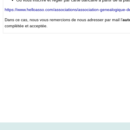
Ou vous inscrire et régler par carte bancaire à partir de la pla
https://www.helloasso.com/associations/association-genealogique
Dans ce cas, nous vous remercions de nous adresser par mail l’
aut
complétée et acceptée.