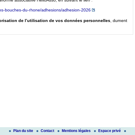
teforme associative HelloAsso, en suivant le lien :
-des-bouches-du-rhone/adhesions/adhesion-2026
orisation de l’utilisation de vos données personnelles
, dument
Plan du site
Contact
Mentions légales
Espace privé