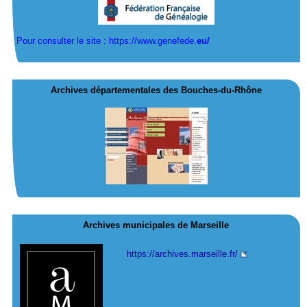
Pour consulter le site : https://www.genefede.
eu/
Archives départementales des Bouches-du-Rhône
Archives municipales de Marseille
https://archives.marseille.fr/