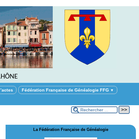
Rhône
’actes
Fédération Française de Généalogie FFG
▼
La Fédération Française de Généalogie