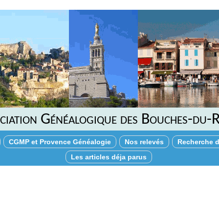
ciation Généalogique des Bouches-du-
CGMP et Provence Généalogie
Nos relevés
Recherche d
Les articles déja parus