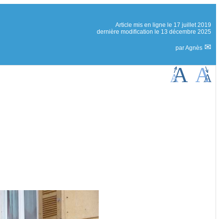
Article mis en ligne le
17 juillet 2019
dernière modification le 13 décembre 2025
par
Agnès