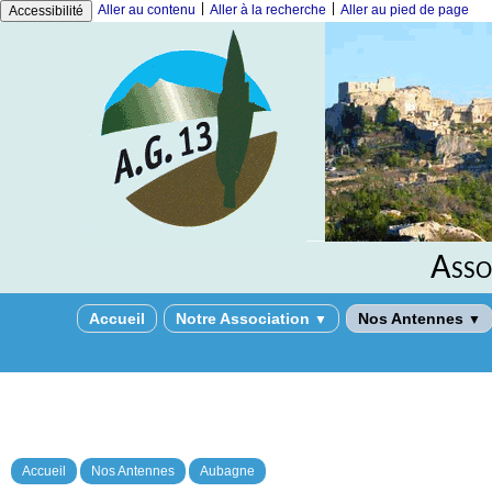
|
|
Aller au contenu
Aller à la recherche
Aller au pied de page
Accessibilité
Asso
Accueil
Notre Association
Nos Antennes
▼
▼
Accueil
Nos Antennes
Aubagne