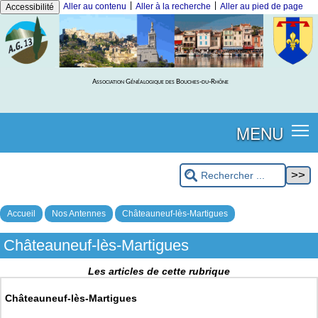
|
|
Aller au contenu
Aller à la recherche
Aller au pied de page
Accessibilité
Association Généalogique des Bouches-du-Rhône
MENU
Accueil
Nos Antennes
Châteauneuf-lès-Martigues
Châteauneuf-lès-Martigues
Les articles de cette rubrique
Châteauneuf-lès-Martigues