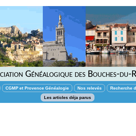
ciation Généalogique des Bouches-du-
CGMP et Provence Généalogie
Nos relevés
Recherche d
Les articles déja parus