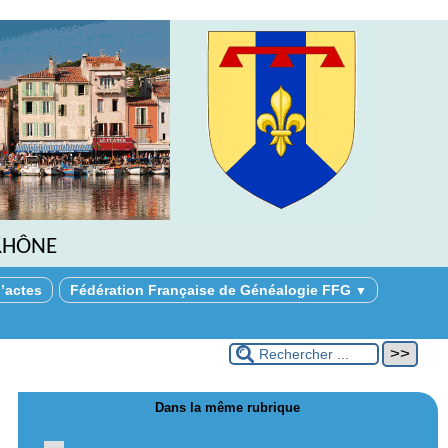
Rhône
’actes
Fédération Française de Généalogie FFG
▼
Dans la même rubrique