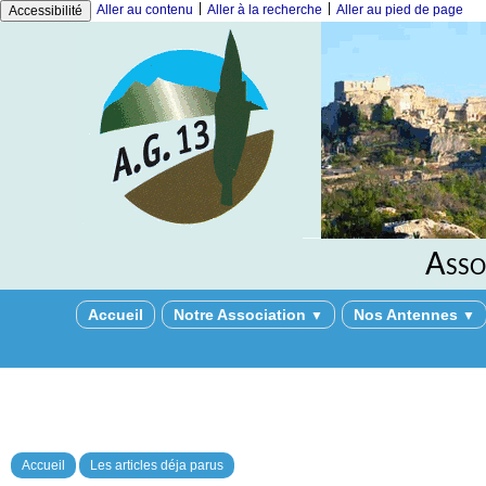
|
|
Aller au contenu
Aller à la recherche
Aller au pied de page
Accessibilité
Asso
Accueil
Notre Association
Nos Antennes
▼
▼
Accueil
Les articles déja parus