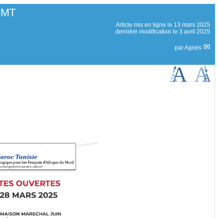
GAMT
Article mis en ligne le
13 mars 2025
dernière modification le 3 avril 2025
par
Agnès