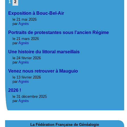
1
2
Exposition à Bouc-Bel-Air
le 21 mai 2026
par
Agnès
Portraits de protestantes sous l’ancien Régime
le 21 mars 2026
par
Agnès
Une histoire du littoral marseillais
le 24 février 2026
par
Agnès
Venez nous retrouver à Mauguio
le 13 février 2026
par
Agnès
2026 !
le 31 décembre 2025
par
Agnès
La Fédération Française de Généalogie