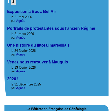
1
2
Exposition à Bouc-Bel-Air
le 21 mai 2026
par
Agnès
Portraits de protestantes sous l’ancien Régime
le 21 mars 2026
par
Agnès
Une histoire du littoral marseillais
le 24 février 2026
par
Agnès
Venez nous retrouver à Mauguio
le 13 février 2026
par
Agnès
2026 !
le 31 décembre 2025
par
Agnès
La Fédération Française de Généalogie