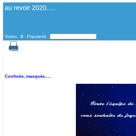
au revoir 2020.....
Visites :
0
-
Popularité :
0%
Confinée, masquée.....