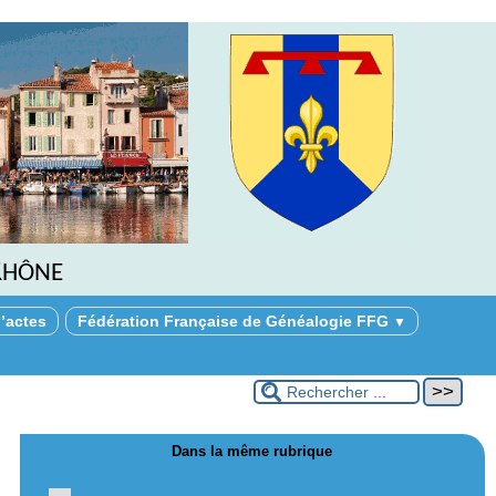
Rhône
’actes
Fédération Française de Généalogie FFG
▼
Dans la même rubrique