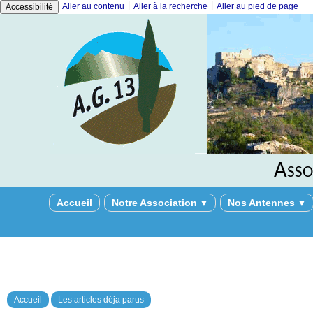
|
|
Aller au contenu
Aller à la recherche
Aller au pied de page
Accessibilité
Asso
Accueil
Notre Association
Nos Antennes
▼
▼
Accueil
Les articles déja parus