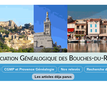
ciation Généalogique des Bouches-du-
CGMP et Provence Généalogie
Nos relevés
Recherche d
Les articles déja parus