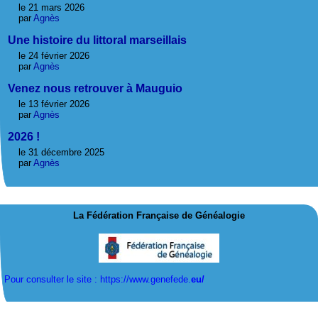
le 21 mars 2026
par
Agnès
Une histoire du littoral marseillais
le 24 février 2026
par
Agnès
Venez nous retrouver à Mauguio
le 13 février 2026
par
Agnès
2026 !
le 31 décembre 2025
par
Agnès
La Fédération Française de Généalogie
Pour consulter le site : https://www.genefede.
eu/