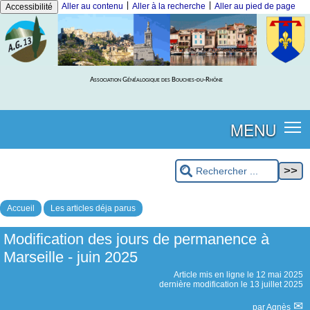
|
|
Aller au contenu
Aller à la recherche
Aller au pied de page
Accessibilité
Association Généalogique des Bouches-du-Rhône
MENU
Accueil
Les articles déja parus
Modification des jours de permanence à
Marseille - juin 2025
Article mis en ligne le
12 mai 2025
dernière modification le 13 juillet 2025
par
Agnès