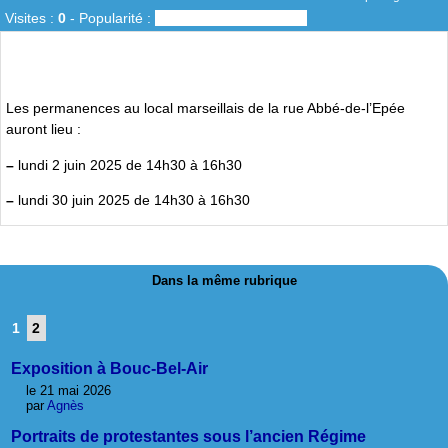
Visites :
0
-
Popularité :
0%
Les permanences au local marseillais de la rue Abbé-de-l’Epée
auront lieu :
–
lundi 2 juin 2025 de 14h30 à 16h30
–
lundi 30 juin 2025 de 14h30 à 16h30
Dans la même rubrique
1
2
Exposition à Bouc-Bel-Air
le 21 mai 2026
par
Agnès
Portraits de protestantes sous l’ancien Régime