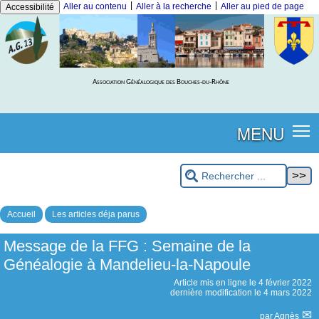
|
|
Aller au contenu
Aller à la recherche
Aller au pied de page
Accessibilité
Association Généalogique des Bouches-du-Rhône
MENU
Accueil
Les articles déja parus
Message de la FFG : Semaine de la
Généalogie à Mandelieu-la-Napoule
Article mis en ligne le
4 février 2022
dernière modification le 4 mars 2022
par
Agnès