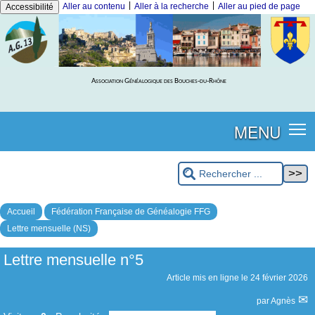
|
|
Aller au contenu
Aller à la recherche
Aller au pied de page
Accessibilité
Association Généalogique des Bouches-du-Rhône
MENU
Accueil
Fédération Française de Généalogie FFG
Lettre mensuelle (NS)
Lettre mensuelle n°5
Article mis en ligne le
24 février 2026
par
Agnès