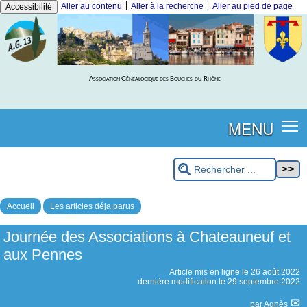
|
|
Aller au contenu
Aller à la recherche
Aller au pied de page
Accessibilité
Association Généalogique des Bouches-du-Rhône
MENU
Accueil
Les articles déja parus
Journée des Associations à Chateauneuf et
aux Pennes
Article mis en ligne le
26 août 2022
dernière modification le 29 septembre 2022
par
Agnès