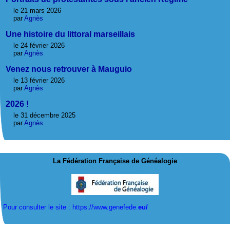
le 21 mars 2026
par
Agnès
Une histoire du littoral marseillais
le 24 février 2026
par
Agnès
Venez nous retrouver à Mauguio
le 13 février 2026
par
Agnès
2026 !
le 31 décembre 2025
par
Agnès
La Fédération Française de Généalogie
Pour consulter le site : https://www.genefede.
eu/