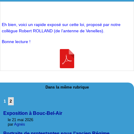
Eh bien, voici un rapide exposé sur cette loi, proposé par notre
collègue Robert ROLLAND (de l’antenne de Venelles).
Bonne lecture !
Dans la même rubrique
1
2
Exposition à Bouc-Bel-Air
le 21 mai 2026
par
Agnès
Portraits de protestantes sous l’ancien Régime