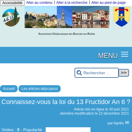
|
|
Aller au contenu
Aller à la recherche
Aller au pied de page
Accessibilité
Association Généalogique des Bouches-du-Rhône
MENU
Accueil
Les articles déja parus
Connaissez-vous la loi du 13 Fructidor An 6 ?
Article mis en ligne le
30 juin 2021
dernière modification le 22 décembre 2021
par
Agnès
Visites :
0
-
Popularité :
0%