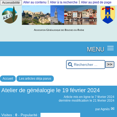
|
|
Aller au contenu
Aller à la recherche
Aller au pied de page
Accessibilité
Association Généalogique des Bouches-du-Rhône
MENU
Accueil
Les articles déja parus
Atelier de généalogie le 19 février 2024
Article mis en ligne le
7 février 2024
dernière modification le 21 février 2024
par
Agnès
Visites :
0
-
Popularité :
0%