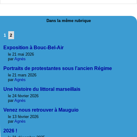
Dans la même rubrique
1
2
Exposition à Bouc-Bel-Air
le 21 mai 2026
par
Agnès
Portraits de protestantes sous l’ancien Régime
le 21 mars 2026
par
Agnès
Une histoire du littoral marseillais
le 24 février 2026
par
Agnès
Venez nous retrouver à Mauguio
le 13 février 2026
par
Agnès
2026 !