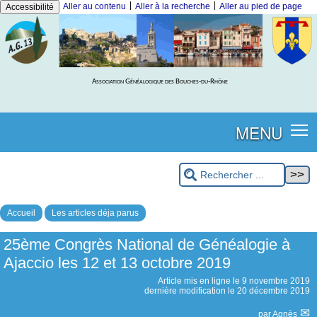
|
|
Aller au contenu
Aller à la recherche
Aller au pied de page
Accessibilité
Association Généalogique des Bouches-du-Rhône
MENU
Accueil
Les articles déja parus
25ème Congrès National de Généalogie à
Ajaccio les 12 et 13 octobre 2019
Article mis en ligne le
9 novembre 2019
dernière modification le 20 décembre 2019
par
Agnès