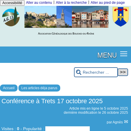
|
|
Aller au contenu
Aller à la recherche
Aller au pied de page
Accessibilité
Association Généalogique des Bouches-du-Rhône
MENU
Accueil
Les articles déja parus
Conférence à Trets 17 octobre 2025
Article mis en ligne le
5 octobre 2025
dernière modification le 26 octobre 2025
par
Agnès
Visites :
0
-
Popularité :
0%