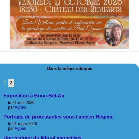
Dans la même rubrique
1
2
Exposition à Bouc-Bel-Air
le 21 mai 2026
par
Agnès
Portraits de protestantes sous l’ancien Régime
le 21 mars 2026
par
Agnès
Une histoire du littoral marseillais