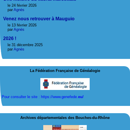
le 24 février 2026
par
Agnès
Venez nous retrouver à Mauguio
le 13 février 2026
par
Agnès
2026 !
le 31 décembre 2025
par
Agnès
La Fédération Française de Généalogie
Pour consulter le site : https://www.genefede.
eu/
Archives départementales des Bouches-du-Rhône